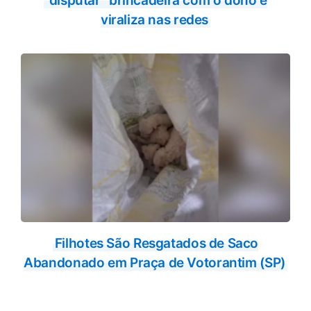
“disputar” brincadeira com o dono e
viraliza nas redes
Filhotes São Resgatados de Saco
Abandonado em Praça de Votorantim (SP)