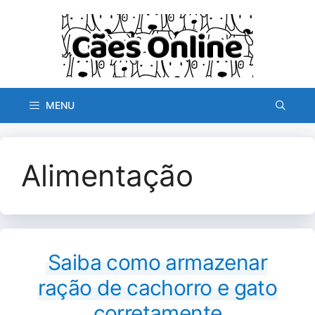
Pular
para
o
conteúdo
MENU
Alimentação
Saiba como armazenar
ração de cachorro e gato
corretamente