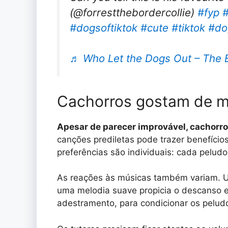
(@forrestthebordercollie)
#fyp
#
#dogsoftiktok
#cute
#tiktok
#do
♬ Who Let the Dogs Out – Th
Cachorros gostam de 
Apesar de parecer improvável, cachorr
canções prediletas pode trazer benefícios
preferências são individuais: cada peludo 
As reações às músicas também variam. 
uma melodia suave propicia o descanso e 
adestramento, para condicionar os pelud