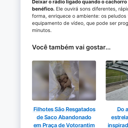
Deixar o rádio ligado quando o cachor
benéfico.
Ele ouvirá sons diferentes, rápi
forma, enriquece o ambiente: os peludo
equipamento de vídeo, que pode ser pro
minutos.
Você também vai gostar...
Filhotes São Resgatados
Do 
de Saco Abandonado
estrela
em Praça de Votorantim
inspira