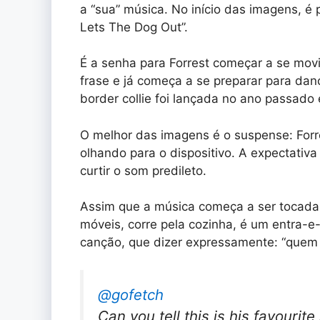
a “sua” música. No início das imagens, é 
Lets The Dog Out”.
É a senha para Forrest começar a se mov
frase e já começa a se preparar para dan
border collie foi lançada no ano passad
O melhor das imagens é o suspense: Forr
olhando para o dispositivo. A expectativa
curtir o som predileto.
Assim que a música começa a ser tocada, 
móveis, corre pela cozinha, é um entra-e-
canção, que dizer expressamente: “quem d
@gofetch
Can you tell this is his favourite