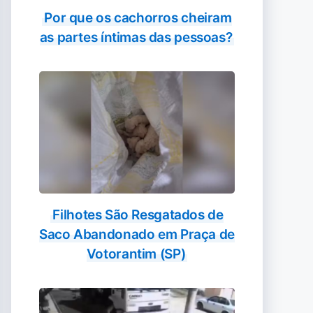
Por que os cachorros cheiram
as partes íntimas das pessoas?
Filhotes São Resgatados de
Saco Abandonado em Praça de
Votorantim (SP)