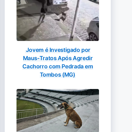
Jovem é Investigado por
Maus-Tratos Após Agredir
Cachorro com Pedrada em
Tombos (MG)