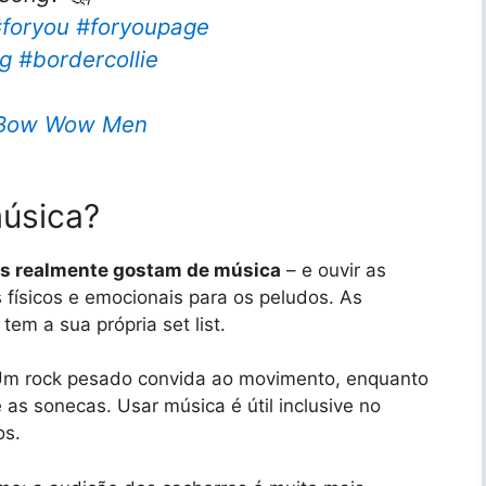
foryou
#foryoupage
g
#bordercollie
e Bow Wow Men
música?
os realmente gostam de música
– e ouvir as
 físicos e emocionais para os peludos. As
tem a sua própria set list.
Um rock pesado convida ao movimento, enquanto
as sonecas. Usar música é útil inclusive no
os.