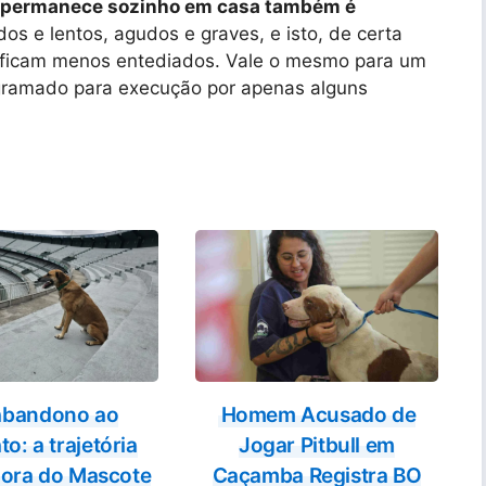
ro permanece sozinho em casa também é
dos e lentos, agudos e graves, e isto, de certa
s ficam menos entediados. Vale o mesmo para um
gramado para execução por apenas alguns
abandono ao
Homem Acusado de
to: a trajetória
Jogar Pitbull em
dora do Mascote
Caçamba Registra BO