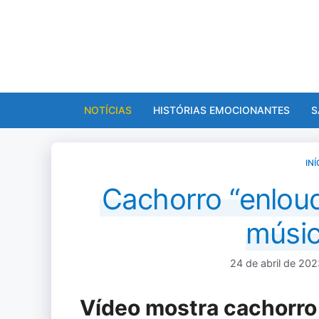
Pular
para
o
conteúdo
NOTÍCIAS
HISTÓRIAS EMOCIONANTES
S
INÍ
Cachorro “enlouq
músic
24 de abril de 20
Vídeo mostra cachorro