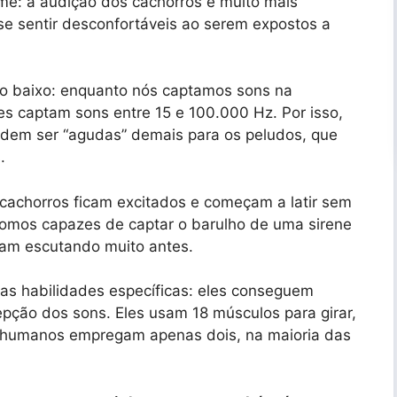
ume: a audição dos cachorros é muito mais
e sentir desconfortáveis ao serem expostos a
o baixo: enquanto nós captamos sons na
es captam sons entre 15 e 100.000 Hz. Por isso,
odem ser “agudas” demais para os peludos, que
s.
 cachorros ficam excitados e começam a latir sem
somos capazes de captar o barulho de uma sirene
vam escutando muito antes.
s habilidades específicas: eles conseguem
pção dos sons. Eles usam 18 músculos para girar,
 os humanos empregam apenas dois, na maioria das