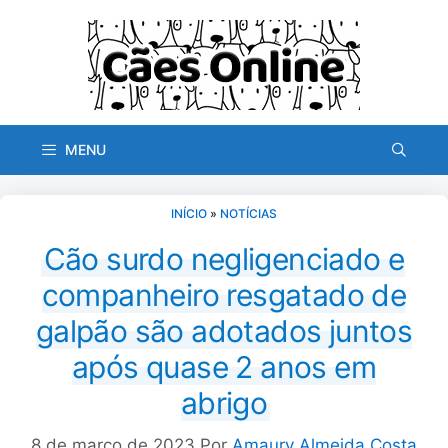
Pular
para
o
conteúdo
MENU
INÍCIO
»
NOTÍCIAS
Cão surdo negligenciado e
companheiro resgatado de
galpão são adotados juntos
após quase 2 anos em
abrigo
8 de março de 2023
Por
Amaury Almeida Costa