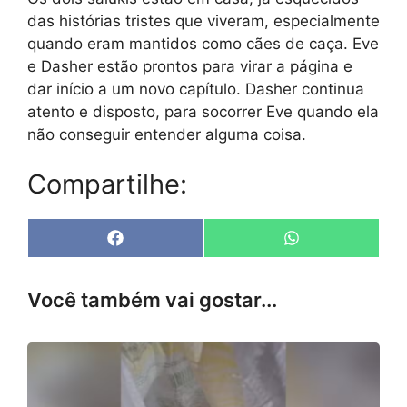
das histórias tristes que viveram, especialmente
quando eram mantidos como cães de caça. Eve
e Dasher estão prontos para virar a página e
dar início a um novo capítulo. Dasher continua
atento e disposto, para socorrer Eve quando ela
não conseguir entender alguma coisa.
Compartilhe:
Share
Share
F
W
on
on
a
h
c
a
e
t
Você também vai gostar...
b
s
o
A
o
p
k
p