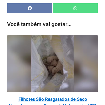
Share
Share
F
W
on
on
a
h
c
a
e
t
Você também vai gostar...
b
s
o
A
o
p
k
p
Filhotes São Resgatados de Saco