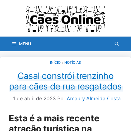
Pular
para
o
conteúdo
MENU
INÍCIO
»
NOTÍCIAS
Casal constrói trenzinho
para cães de rua resgatados
11 de abril de 2023
Por
Amaury Almeida Costa
Esta é a mais recente
atração turística na