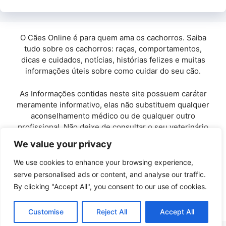
O Cães Online é para quem ama os cachorros. Saiba
tudo sobre os cachorros: raças, comportamentos,
dicas e cuidados, notícias, histórias felizes e muitas
informações úteis sobre como cuidar do seu cão.
As Informações contidas neste site possuem caráter
meramente informativo, elas não substituem qualquer
aconselhamento médico ou de qualquer outro
profissional. Não deixe de consultar o seu veterinário
de confiança.
We value your privacy
Copyright© 2010 / 2026 · Cães Online - Todos os
We use cookies to enhance your browsing experience,
direitos reservados.
serve personalised ads or content, and analyse our traffic.
By clicking "Accept All", you consent to our use of cookies.
Políticas de Privacidade
-
Entre em Contato
Customise
Reject All
Accept All