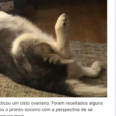
ticou um cisto ovariano. Foram receitados alguns
u o pronto-socorro com a perspectiva de se
 pouco mais.