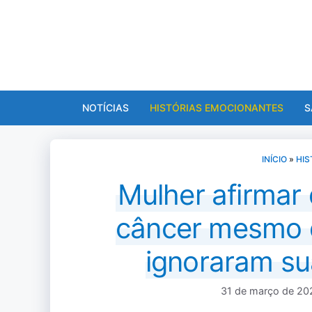
Pular
para
o
conteúdo
NOTÍCIAS
HISTÓRIAS EMOCIONANTES
S
INÍCIO
»
HIS
Mulher afirmar 
câncer mesmo 
ignoraram s
31 de março de 20