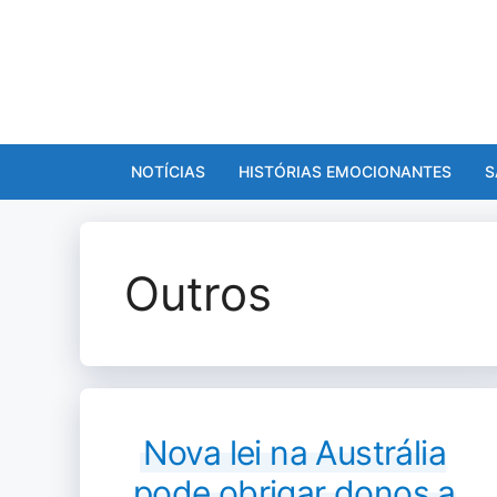
Pular
para
o
conteúdo
NOTÍCIAS
HISTÓRIAS EMOCIONANTES
S
Outros
Nova lei na Austrália
pode obrigar donos a