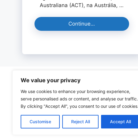
Australiana (ACT), na Austrália, …
Continue…
O Cães Online é para quem ama os cachorros. 
We value your privacy
We use cookies to enhance your browsing experience,
As Informações contidas neste site possuem
serve personalised ads or content, and analyse our traffic.
pr
By clicking "Accept All", you consent to our use of cookies
Cop
Customise
Reject All
Accept All