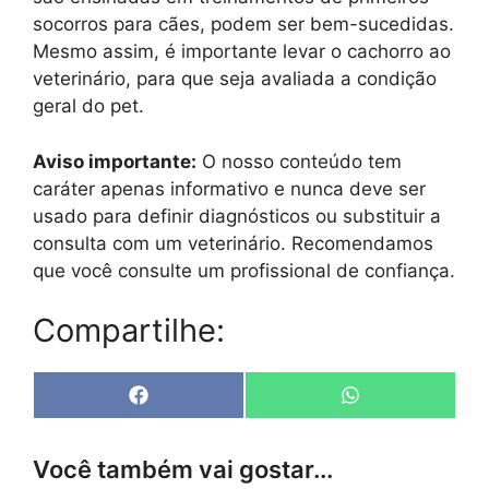
socorros para cães, podem ser bem-sucedidas.
Mesmo assim, é importante levar o cachorro ao
veterinário, para que seja avaliada a condição
geral do pet.
Aviso importante:
O nosso conteúdo tem
caráter apenas informativo e nunca deve ser
usado para definir diagnósticos ou substituir a
consulta com um veterinário. Recomendamos
que você consulte um profissional de confiança.
Compartilhe:
Share
Share
F
W
on
on
a
h
c
a
e
t
Você também vai gostar...
b
s