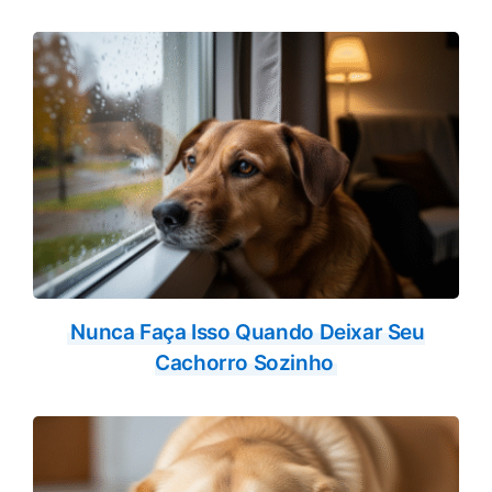
o
A
o
p
k
p
Nunca Faça Isso Quando Deixar Seu
Cachorro Sozinho