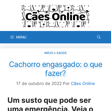
Pular
para
o
conteúdo
MENU
INÍCIO
»
SAÚDE
Cachorro engasgado: o que
fazer?
17 de outubro de 2022
Por
Cães Online
Um susto que pode ser
uma emergência. Veja o