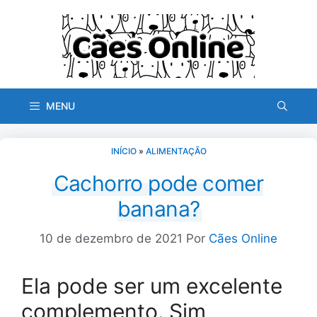
Pular
para
o
conteúdo
MENU
INÍCIO
»
ALIMENTAÇÃO
Cachorro pode comer
banana?
10 de dezembro de 2021
Por
Cães Online
Ela pode ser um excelente
complemento. Sim,