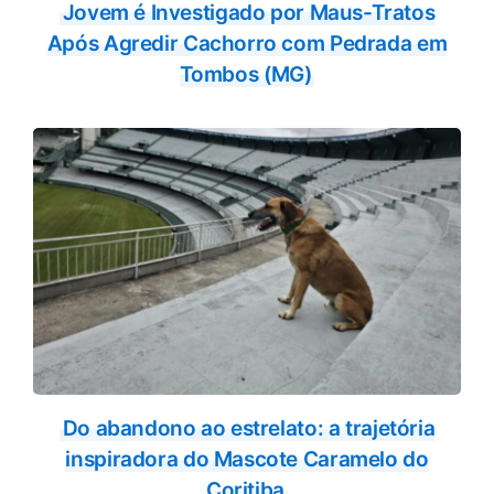
Jovem é Investigado por Maus-Tratos
Após Agredir Cachorro com Pedrada em
Tombos (MG)
Do abandono ao estrelato: a trajetória
inspiradora do Mascote Caramelo do
Coritiba