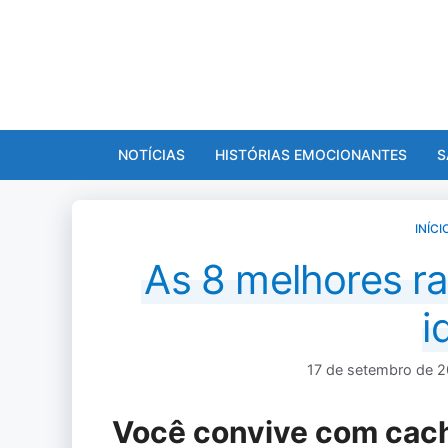
Pular
para
o
conteúdo
NOTÍCIAS
HISTÓRIAS EMOCIONANTES
S
INÍCI
As 8 melhores r
i
17 de setembro de 
Você convive com cach