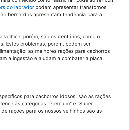
 mais conhecido como “salsicha”, pode sofrer com
ers do labrador
podem apresentar transtornos
 são bernardos apresentam tendência para a
 velhice, porém, são os dentários, como o
tes. Estes problemas, porém, podem ser
imentação: as melhores rações para cachorros
itam a ingestão e ajudam a combater a placa
pecíficos para cachorros idosos: são as rações
ertence às categorias “Premium” e “Super
de rações para os nossos velhinhos são as