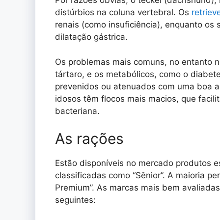
Por razões óbvias, o teckel (dachshund),
distúrbios na coluna vertebral. Os
retriev
renais (como insuficiência), enquanto os
dilatação gástrica.
Os problemas mais comuns, no entanto na
tártaro, e os metabólicos, como o diabe
prevenidos ou atenuados com uma boa al
idosos têm flocos mais macios, que facil
bacteriana.
As rações
Estão disponíveis no mercado produtos es
classificadas como “Sênior”. A maioria p
Premium”. As marcas mais bem avaliadas 
seguintes: