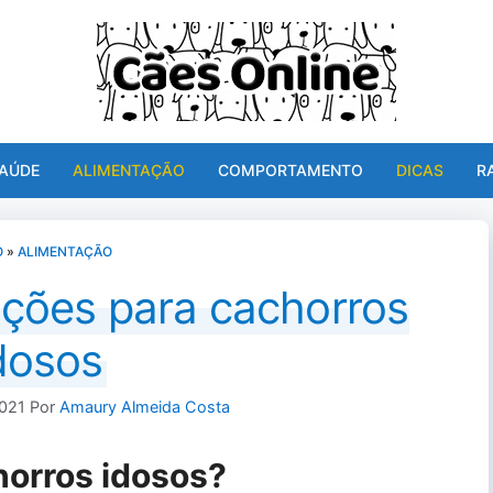
AÚDE
ALIMENTAÇÃO
COMPORTAMENTO
DICAS
R
O
»
ALIMENTAÇÃO
ações para cachorros
dosos
2021
Por
Amaury Almeida Costa
orros idosos?