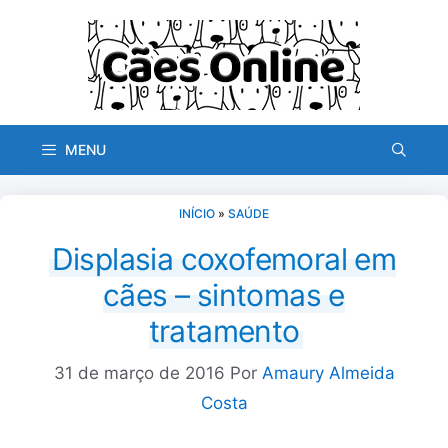
Pular
para
o
conteúdo
MENU
INÍCIO
»
SAÚDE
Displasia coxofemoral em
cães – sintomas e
tratamento
31 de março de 2016
Por
Amaury Almeida
Costa