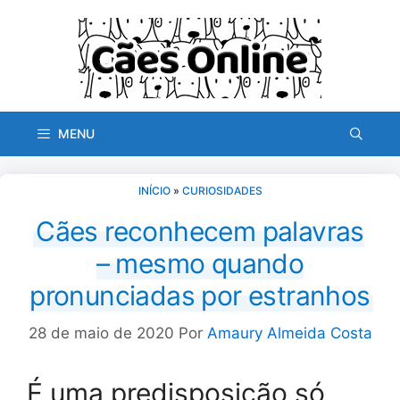
Pular
para
o
conteúdo
MENU
INÍCIO
»
CURIOSIDADES
Cães reconhecem palavras
– mesmo quando
pronunciadas por estranhos
28 de maio de 2020
Por
Amaury Almeida Costa
É uma predisposição só