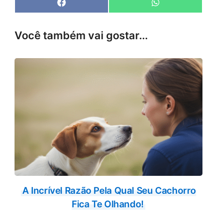
Share
Share
F
W
on
on
a
h
c
a
e
t
Você também vai gostar...
b
s
o
A
o
p
k
p
A Incrível Razão Pela Qual Seu Cachorro
Fica Te Olhando!