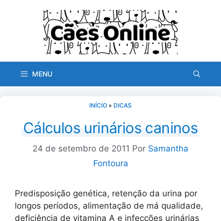
Pular
para
o
conteúdo
MENU
INÍCIO
»
DICAS
Cálculos urinários caninos
24 de setembro de 2011
Por
Samantha
Fontoura
Predisposição genética, retenção da urina por
longos períodos, alimentação de má qualidade,
deficiência de vitamina A e infecções urinárias