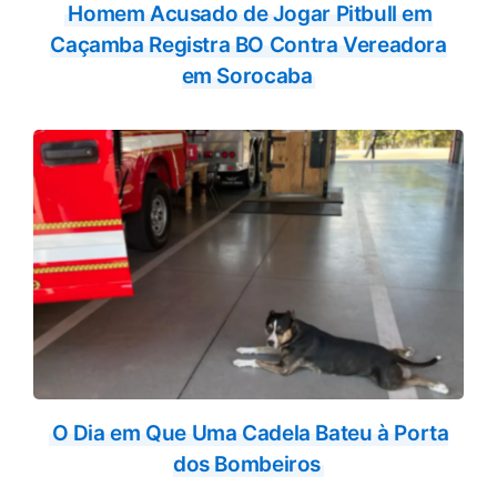
Homem Acusado de Jogar Pitbull em
Caçamba Registra BO Contra Vereadora
em Sorocaba
O Dia em Que Uma Cadela Bateu à Porta
dos Bombeiros