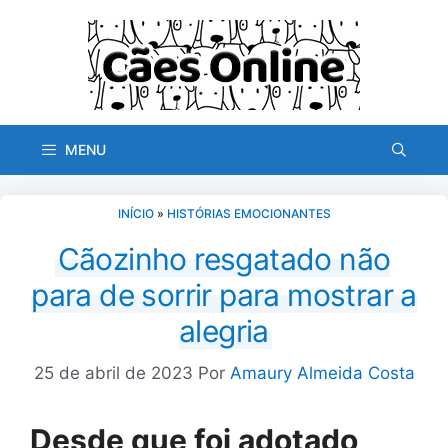
Pular
para
o
conteúdo
MENU
INÍCIO
»
HISTÓRIAS EMOCIONANTES
Cãozinho resgatado não
para de sorrir para mostrar a
alegria
25 de abril de 2023
Por
Amaury Almeida Costa
Desde que foi adotado,