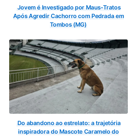
Jovem é Investigado por Maus-Tratos
Após Agredir Cachorro com Pedrada em
Tombos (MG)
Do abandono ao estrelato: a trajetória
inspiradora do Mascote Caramelo do