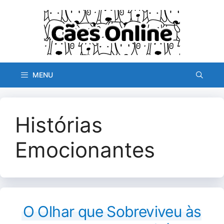
Pular
para
o
conteúdo
MENU
Histórias
Emocionantes
O Olhar que Sobreviveu às