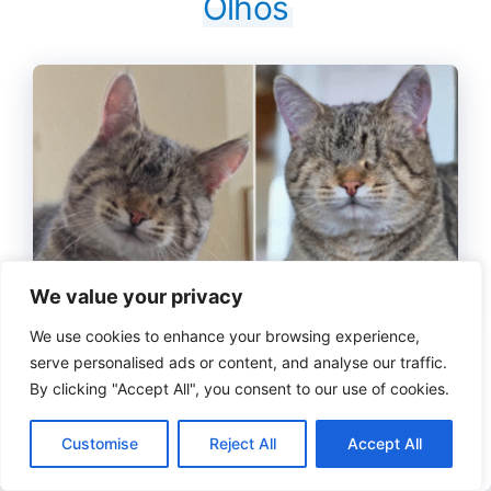
Olhos
We value your privacy
We use cookies to enhance your browsing experience,
serve personalised ads or content, and analyse our traffic.
Rejeitado, julgado como “estranho” e ignorado
By clicking "Accept All", you consent to our use of cookies.
por incontáveis visitantes, ele esperava
silenciosamente por um milagre.
Customise
Reject All
Accept All