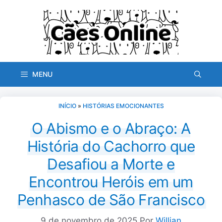
Pular
para
o
conteúdo
MENU
INÍCIO
»
HISTÓRIAS EMOCIONANTES
O Abismo e o Abraço: A
História do Cachorro que
Desafiou a Morte e
Encontrou Heróis em um
Penhasco de São Francisco
9 de novembro de 2025
Por
Willian