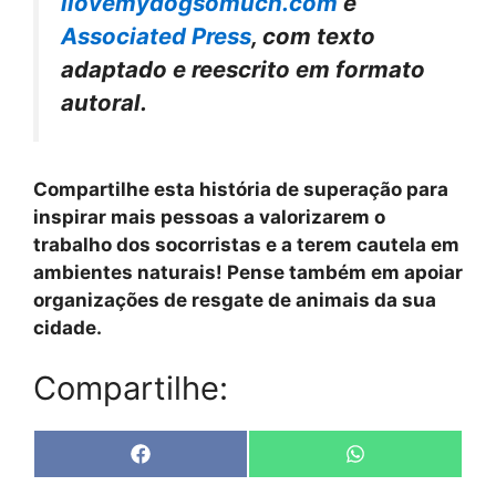
ilovemydogsomuch.com
e
Associated Press
, com texto
adaptado e reescrito em formato
autoral.
Compartilhe esta história de superação para
inspirar mais pessoas a valorizarem o
trabalho dos socorristas e a terem cautela em
ambientes naturais! Pense também em apoiar
organizações de resgate de animais da sua
cidade.
Compartilhe:
Share
Share
F
W
on
on
a
h