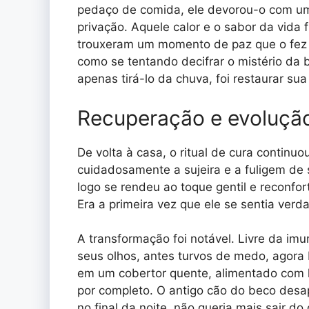
pedaço de comida, ele devorou-o com um
privação. Aquele calor e o sabor da vida
trouxeram um momento de paz que o fez s
como se tentando decifrar o mistério da
apenas tirá-lo da chuva, foi restaurar sua 
Recuperação e evoluçã
De volta à casa, o ritual de cura contin
cuidadosamente a sujeira e a fuligem de s
logo se rendeu ao toque gentil e reconfor
Era a primeira vez que ele se sentia ver
A transformação foi notável. Livre da im
seus olhos, antes turvos de medo, agora 
em um cobertor quente, alimentado com le
por completo. O antigo cão do beco desap
no final da noite, não queria mais sair do