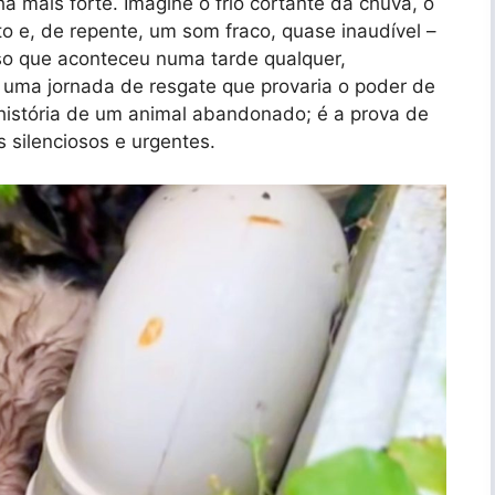
a mais forte. Imagine o frio cortante da chuva, o
o e, de repente, um som fraco, quase inaudível –
so que aconteceu numa tarde qualquer,
uma jornada de resgate que provaria o poder de
história de um animal abandonado; é a prova de
 silenciosos e urgentes.