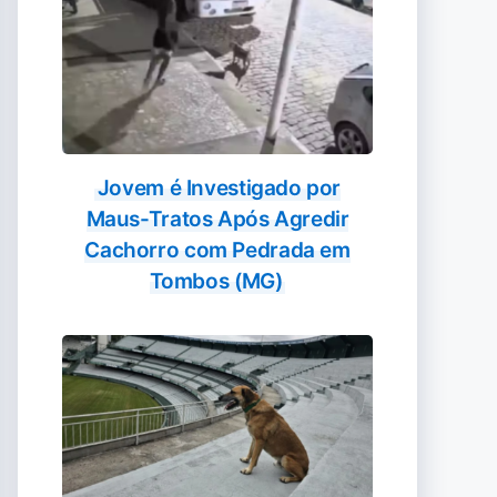
Jovem é Investigado por
Maus-Tratos Após Agredir
Cachorro com Pedrada em
Tombos (MG)