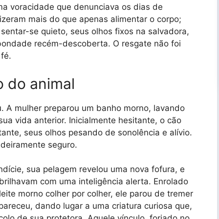
a voracidade que denunciava os dias de
 fizeram mais do que apenas alimentar o corpo;
entar-se quieto, seus olhos fixos na salvadora,
 bondade recém-descoberta. O resgate não foi
fé.
o do animal
uou. A mulher preparou um banho morno, lavando
ua vida anterior. Inicialmente hesitante, o cão
tante, seus olhos pesando de sonolência e alívio.
dadeiramente seguro.
undície, sua pelagem revelou uma nova fofura, e
brilhavam com uma inteligência alerta. Enrolado
ite morno colher por colher, ele parou de tremer
areceu, dando lugar a uma criatura curiosa que,
 colo de sua protetora. Aquele vínculo, forjado no