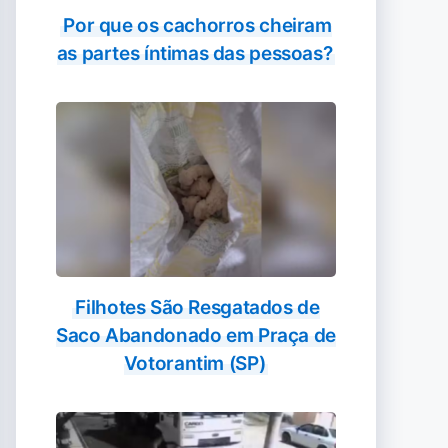
Por que os cachorros cheiram
as partes íntimas das pessoas?
Filhotes São Resgatados de
Saco Abandonado em Praça de
Votorantim (SP)