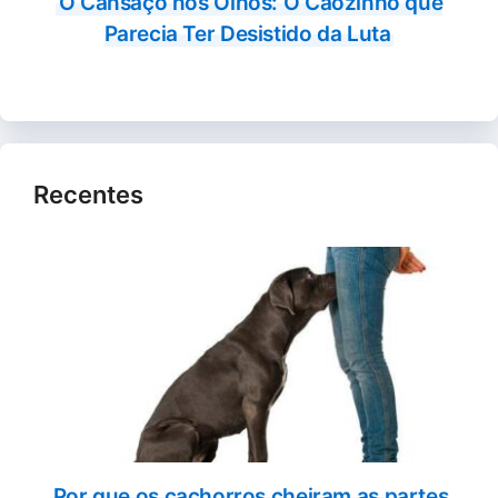
O Cansaço nos Olhos: O Cãozinho que
Parecia Ter Desistido da Luta
Recentes
Por que os cachorros cheiram as partes