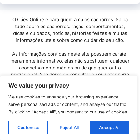
O Cães Online é para quem ama os cachorros. Saiba
tudo sobre os cachorros: raças, comportamentos,
dicas e cuidados, notícias, histórias felizes e muitas
informações úteis sobre como cuidar do seu cão.
As Informações contidas neste site possuem caráter
meramente informativo, elas não substituem qualquer
aconselhamento médico ou de qualquer outro
profissional. Não deixe de consultar o seu veterinário
de confiança.
We value your privacy
Copyright© 2010 / 2026 · Cães Online - Todos os
We use cookies to enhance your browsing experience,
direitos reservados.
serve personalised ads or content, and analyse our traffic.
By clicking "Accept All", you consent to our use of cookies.
Políticas de Privacidade
-
Entre em Contato
Customise
Reject All
Accept All