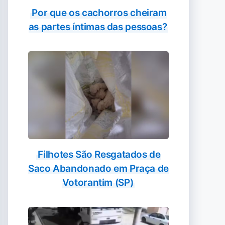
Por que os cachorros cheiram
as partes íntimas das pessoas?
Filhotes São Resgatados de
Saco Abandonado em Praça de
Votorantim (SP)