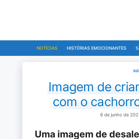
Pular
para
o
conteúdo
NOTÍCIAS
HISTÓRIAS EMOCIONANTES
S
INÍ
Imagem de cria
com o cachorro 
6 de junho de 202
Uma imagem de desalen