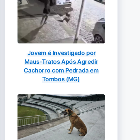
Jovem é Investigado por
Maus-Tratos Após Agredir
Cachorro com Pedrada em
Tombos (MG)