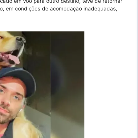
rcado em voo para outro destino, teve de retornar
ião, em condições de acomodação inadequadas,