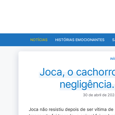
Pular
para
o
conteúdo
NOTÍCIAS
HISTÓRIAS EMOCIONANTES
S
INÍ
Joca, o cachorr
negligência
30 de abril de 20
Joca não resistiu depois de ser vítima de