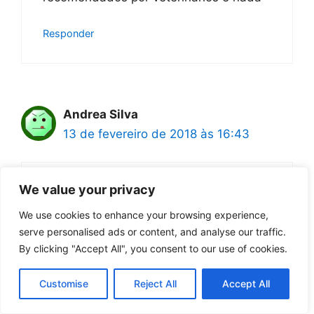
Responder
Andrea Silva
13 de fevereiro de 2018 às 16:43
We value your privacy
Tenho um poodle de 6 anos com
dermatite e otite crônica. A melhor
We use cookies to enhance your browsing experience,
soluçào que encontrei foi manter a
serve personalised ads or content, and analyse our traffic.
higiene do cão impecável. Em primeiro
By clicking "Accept All", you consent to our use of cookies.
lugar faço a tosa mensalmente bem
baixa assim a umidade ñ fica entre os
Customise
Reject All
Accept All
pelos, os pelos do ouvido são retirados