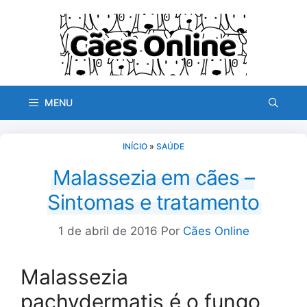
Pular
para
o
conteúdo
MENU
INÍCIO
»
SAÚDE
Malassezia em cães –
Sintomas e tratamento
1 de abril de 2016
Por
Cães Online
Malassezia
pachydermatis é o fungo