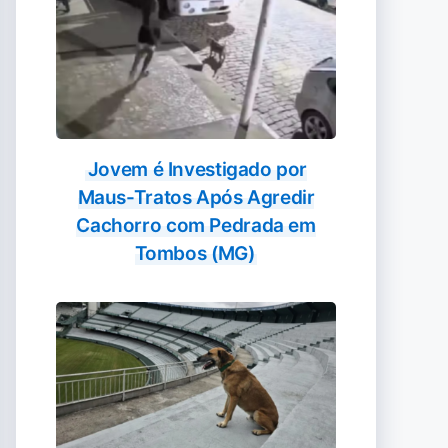
Jovem é Investigado por
Maus-Tratos Após Agredir
Cachorro com Pedrada em
Tombos (MG)