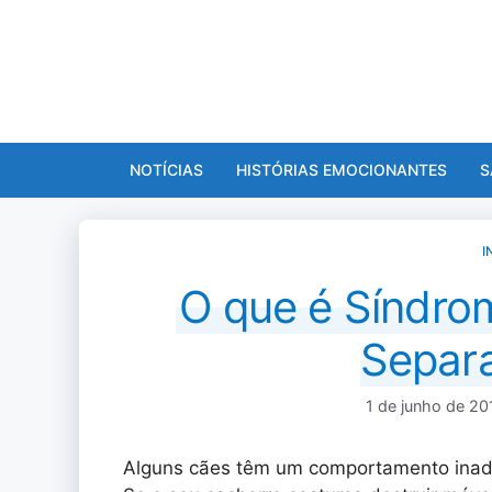
Pular
para
o
conteúdo
NOTÍCIAS
HISTÓRIAS EMOCIONANTES
S
I
O que é Síndro
Separ
1 de junho de 20
Alguns cães têm um comportamento inad