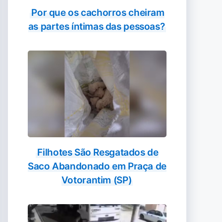
Por que os cachorros cheiram
as partes íntimas das pessoas?
Filhotes São Resgatados de
Saco Abandonado em Praça de
Votorantim (SP)