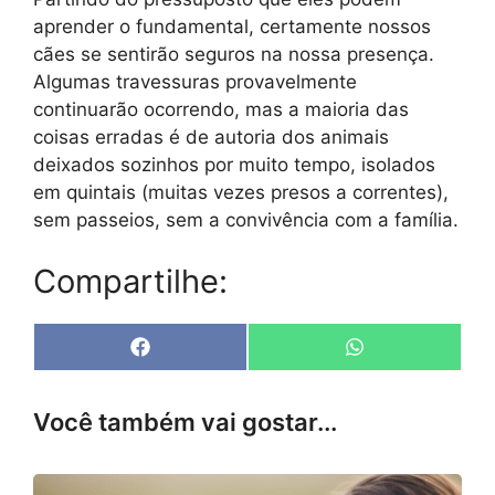
aprender o fundamental, certamente nossos
cães se sentirão seguros na nossa presença.
Algumas travessuras provavelmente
continuarão ocorrendo, mas a maioria das
coisas erradas é de autoria dos animais
deixados sozinhos por muito tempo, isolados
em quintais (muitas vezes presos a correntes),
sem passeios, sem a convivência com a família.
Compartilhe:
Share
Share
F
W
on
on
a
h
c
a
e
t
Você também vai gostar...
b
s
o
A
o
p
k
p