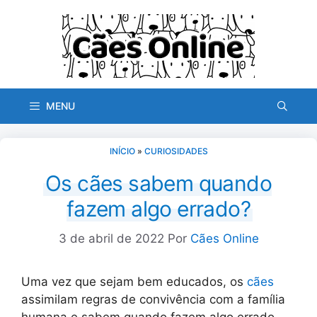
Pular
para
o
conteúdo
MENU
INÍCIO
»
CURIOSIDADES
Os cães sabem quando
fazem algo errado?
3 de abril de 2022
Por
Cães Online
Uma vez que sejam bem educados, os
cães
assimilam regras de convivência com a família
humana e sabem quando fazem algo errado.