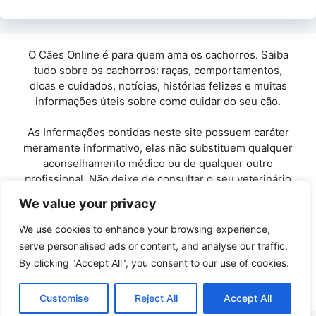
O Cães Online é para quem ama os cachorros. Saiba
tudo sobre os cachorros: raças, comportamentos,
dicas e cuidados, notícias, histórias felizes e muitas
informações úteis sobre como cuidar do seu cão.
As Informações contidas neste site possuem caráter
meramente informativo, elas não substituem qualquer
aconselhamento médico ou de qualquer outro
profissional. Não deixe de consultar o seu veterinário
de confiança.
We value your privacy
Copyright© 2010 / 2026 · Cães Online - Todos os
We use cookies to enhance your browsing experience,
direitos reservados.
serve personalised ads or content, and analyse our traffic.
By clicking "Accept All", you consent to our use of cookies.
Políticas de Privacidade
-
Entre em Contato
Customise
Reject All
Accept All