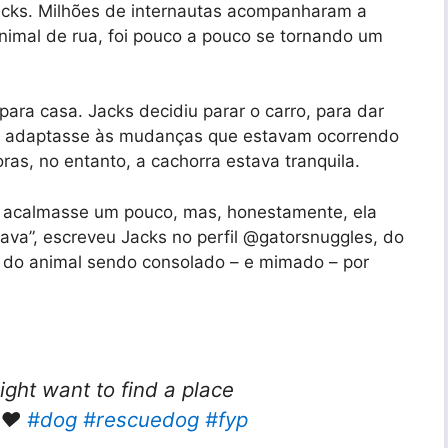
acks. Milhões de internautas acompanharam a
nimal de rua, foi pouco a pouco se tornando um
o para casa. Jacks decidiu parar o carro, para dar
e adaptasse às mudanças que estavam ocorrendo
ras, no entanto, a cachorra estava tranquila.
e acalmasse um pouco, mas, honestamente, ela
ava”, escreveu Jacks no perfil @gatorsnuggles, do
s do animal sendo consolado – e mimado – por
ht want to find a place
 ❤️
#dog
#rescuedog
#fyp