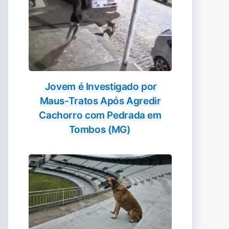
Jovem é Investigado por
Maus-Tratos Após Agredir
Cachorro com Pedrada em
Tombos (MG)