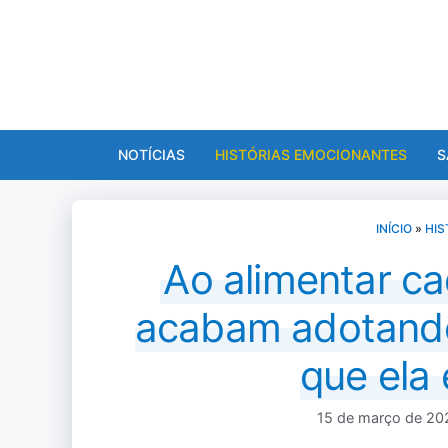
Pular
para
o
conteúdo
NOTÍCIAS
HISTÓRIAS EMOCIONANTES
S
INÍCIO
»
HIS
Ao alimentar ca
acabam adotand
que ela 
15 de março de 20