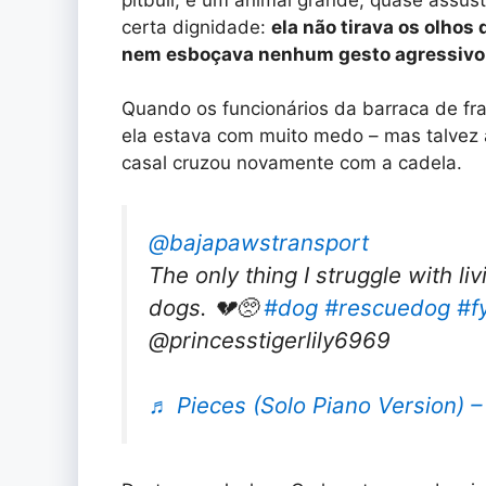
certa dignidade:
ela não tirava os olhos
nem esboçava nenhum gesto agressivo
Quando os funcionários da barraca de fra
ela estava com muito medo – mas talvez a
casal cruzou novamente com a cadela.
@bajapawstransport
The only thing I struggle with li
dogs. 💔🥺
#dog
#rescuedog
#f
@princesstigerlily6969
♬ Pieces (Solo Piano Version) –