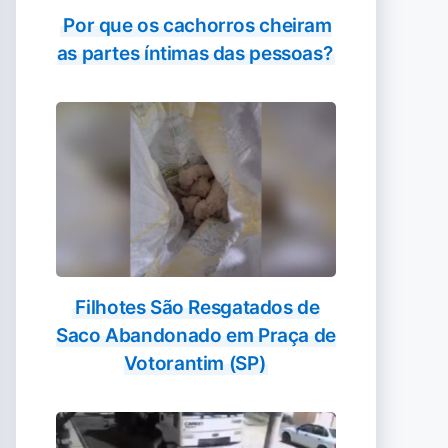
Por que os cachorros cheiram
as partes íntimas das pessoas?
Filhotes São Resgatados de
Saco Abandonado em Praça de
Votorantim (SP)