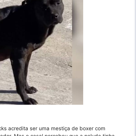
Jacks acredita ser uma mestiça de boxer com
tador. Mas o casal percebeu que a peluda tinha