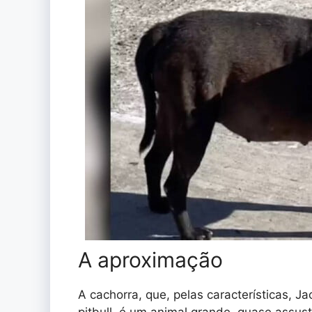
A aproximação
A cachorra, que, pelas características, 
pitbull, é um animal grande, quase assus