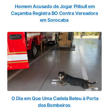
Homem Acusado de Jogar Pitbull em
Caçamba Registra BO Contra Vereadora
em Sorocaba
O Dia em Que Uma Cadela Bateu à Porta
dos Bombeiros