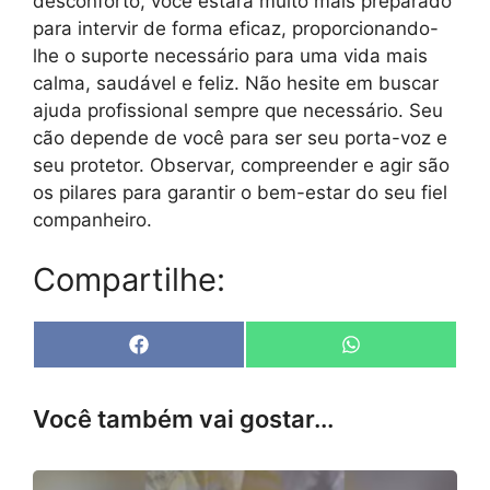
desconforto, você estará muito mais preparado
para intervir de forma eficaz, proporcionando-
lhe o suporte necessário para uma vida mais
calma, saudável e feliz. Não hesite em buscar
ajuda profissional sempre que necessário. Seu
cão depende de você para ser seu porta-voz e
seu protetor. Observar, compreender e agir são
os pilares para garantir o bem-estar do seu fiel
companheiro.
Compartilhe:
Share
Share
F
W
on
on
a
h
c
a
e
t
Você também vai gostar...
b
s
o
A
o
p
k
p