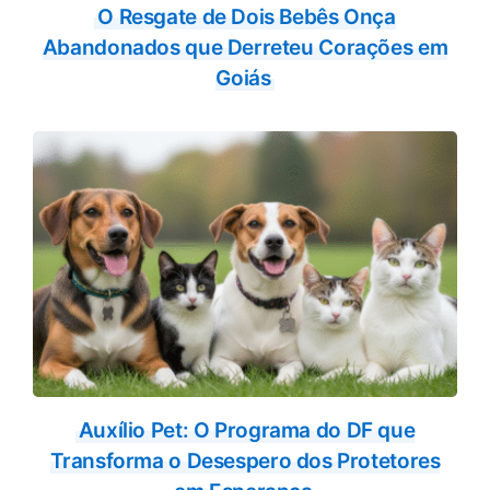
O Resgate de Dois Bebês Onça
Abandonados que Derreteu Corações em
Goiás
Auxílio Pet: O Programa do DF que
Transforma o Desespero dos Protetores