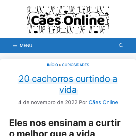
Pular
para
o
conteúdo
MENU
INÍCIO
»
CURIOSIDADES
20 cachorros curtindo a
vida
4 de novembro de 2022
Por
Cães Online
Eles nos ensinam a curtir
o melhor que a vida