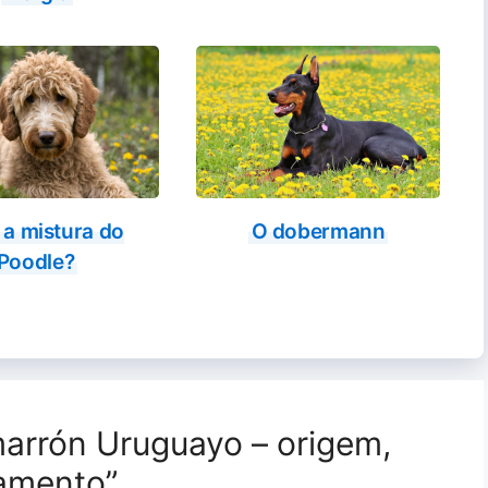
 a mistura do
O dobermann
Poodle?
arrón Uruguayo – origem,
ramento”