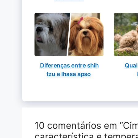
Diferenças entre shih
Qual
tzu e lhasa apso
10 comentários em “Cim
característica e tempe