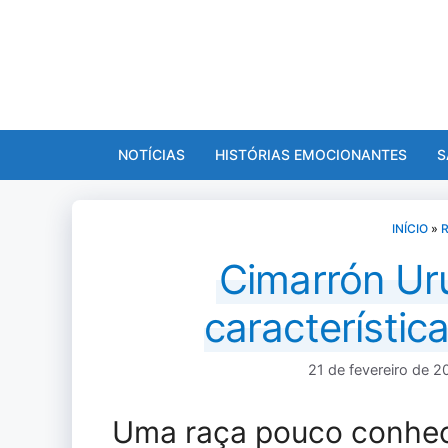
Pular
para
o
conteúdo
NOTÍCIAS
HISTÓRIAS EMOCIONANTES
S
INÍCIO
»
Cimarrón Ur
característi
21 de fevereiro de 2
Uma raça pouco conhec