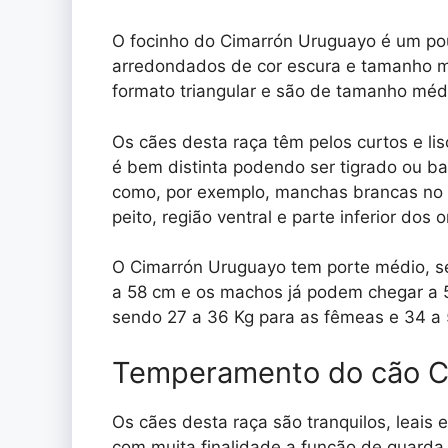
O focinho do Cimarrón Uruguayo é um pou
arredondados de cor escura e tamanho m
formato triangular e são de tamanho méd
Os cães desta raça têm pelos curtos e l
é bem distinta podendo ser tigrado ou b
como, por exemplo, manchas brancas no fo
peito, região ventral e parte inferior dos 
O Cimarrón Uruguayo tem porte médio, s
a 58 cm e os machos já podem chegar a 
sendo 27 a 36 Kg para as fêmeas e 34 a
Temperamento do cão C
Os cães desta raça são tranquilos, leai
com muita finalidade a função de guarda 