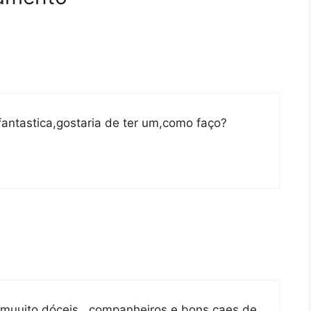
fantastica,gostaria de ter um,como faço?
 muuito dóceis , companheiros e bons caes de