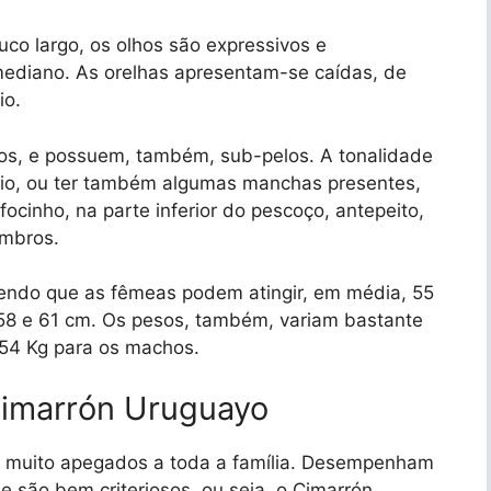
co largo, os olhos são expressivos e
ediano. As orelhas apresentam-se caídas, de
io.
isos, e possuem, também, sub-pelos. A tonalidade
aio, ou ter também algumas manchas presentes,
cinho, na parte inferior do pescoço, antepeito,
ombros.
endo que as fêmeas podem atingir, em média, 55
58 e 61 cm. Os pesos, também, variam bastante
 54 Kg para os machos.
imarrón Uruguayo
s e muito apegados a toda a família. Desempenham
e são bem criteriosos, ou seja, o Cimarrón