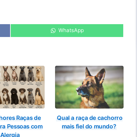
Share
WhatsApp
on
hores Raças de
Qual a raça de cachorro
ra Pessoas com
mais fiel do mundo?
Alergia