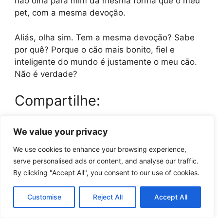
não olha para mim da mesma forma que o meu
pet, com a mesma devoção.
Aliás, olha sim. Tem a mesma devoção? Sabe
por quê? Porque o cão mais bonito, fiel e
inteligente do mundo é justamente o meu cāo.
Não é verdade?
Compartilhe:
We value your privacy
Share
Share
F
W
on
on
a
h
c
a
We use cookies to enhance your browsing experience,
e
t
Você também vai gostar...
serve personalised ads or content, and analyse our traffic.
b
s
By clicking "Accept All", you consent to our use of cookies.
o
A
o
p
k
p
Customise
Reject All
Accept All