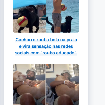
Cachorro rouba bola na praia
e vira sensação nas redes
sociais com “roubo educado”