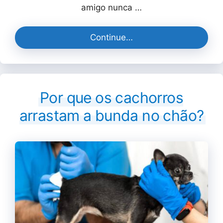
amigo nunca …
Continue…
Por que os cachorros
arrastam a bunda no chão?