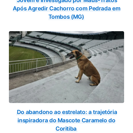
Jovem é Investigado por Maus-Tratos
Após Agredir Cachorro com Pedrada em
Tombos (MG)
Do abandono ao estrelato: a trajetória
inspiradora do Mascote Caramelo do
Coritiba