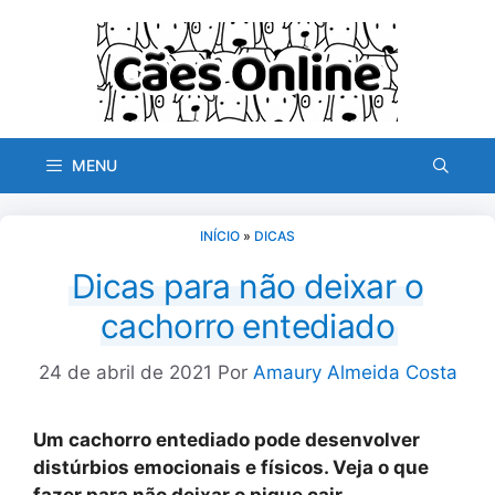
Pular
para
o
conteúdo
MENU
INÍCIO
»
DICAS
Dicas para não deixar o
cachorro entediado
24 de abril de 2021
Por
Amaury Almeida Costa
Um cachorro entediado pode desenvolver
distúrbios emocionais e físicos. Veja o que
fazer para não deixar o pique cair.