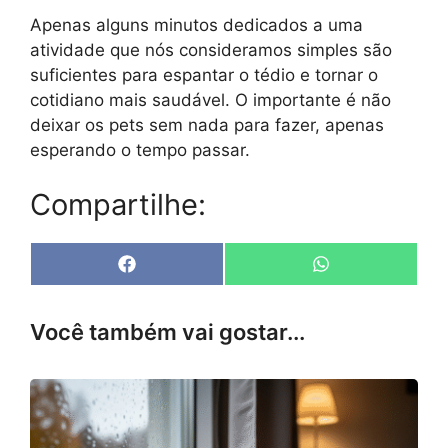
Apenas alguns minutos dedicados a uma
atividade que nós consideramos simples são
suficientes para espantar o tédio e tornar o
cotidiano mais saudável. O importante é não
deixar os pets sem nada para fazer, apenas
esperando o tempo passar.
Compartilhe:
Share
Share
F
W
on
on
a
h
c
a
e
t
Você também vai gostar...
b
s
o
A
o
p
k
p