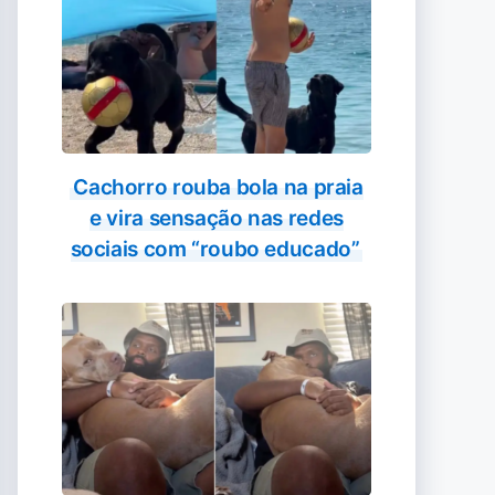
Cachorro rouba bola na praia
e vira sensação nas redes
sociais com “roubo educado”