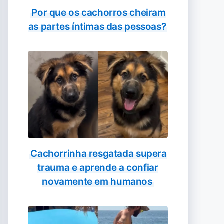
Por que os cachorros cheiram
as partes íntimas das pessoas?
Cachorrinha resgatada supera
trauma e aprende a confiar
novamente em humanos