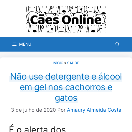
Pular
para
o
conteúdo
MENU
INÍCIO
»
SAÚDE
Não use detergente e álcool
em gel nos cachorros e
gatos
3 de julho de 2020
Por
Amaury Almeida Costa
É o alerta dos