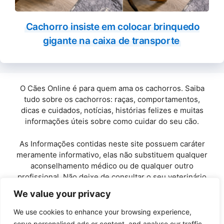
Cachorro insiste em colocar brinquedo
gigante na caixa de transporte
O Cães Online é para quem ama os cachorros. Saiba
tudo sobre os cachorros: raças, comportamentos,
dicas e cuidados, notícias, histórias felizes e muitas
informações úteis sobre como cuidar do seu cão.
As Informações contidas neste site possuem caráter
meramente informativo, elas não substituem qualquer
aconselhamento médico ou de qualquer outro
profissional. Não deixe de consultar o seu veterinário
de confiança.
We value your privacy
Copyright© 2010 / 2026 · Cães Online - Todos os
We use cookies to enhance your browsing experience,
direitos reservados.
serve personalised ads or content, and analyse our traffic.