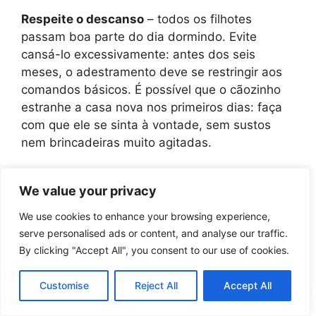
Respeite o descanso
– todos os filhotes
passam boa parte do dia dormindo. Evite
cansá-lo excessivamente: antes dos seis
meses, o adestramento deve se restringir aos
comandos básicos. É possível que o cãozinho
estranhe a casa nova nos primeiros dias: faça
com que ele se sinta à vontade, sem sustos
nem brincadeiras muito agitadas.
Respeite o calendário de vacinação
. As
We value your privacy
vacinas V8 e V10 são aplicadas aos 45 dias de
vida (geralmente o criador se responsabiliza,
We use cookies to enhance your browsing experience,
assim como pela aplicação de vermífugos), com
serve personalised ads or content, and analyse our traffic.
três doses de reforço a cada seis semanas. A
By clicking "Accept All", you consent to our use of cookies.
vacina antirrábica deve ser aplicada em dose
única, com 12 semanas de idade. A imunização
Customise
Reject All
Accept All
e a vermifugação precisam ser renovadas