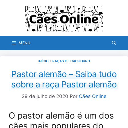
Pular
para
o
conteúdo
MENU
INÍCIO
»
RAÇAS DE CACHORRO
Pastor alemão – Saiba tudo
sobre a raça Pastor alemão
29 de julho de 2020
Por
Cães Online
O pastor alemão é um dos
cães mais populares do