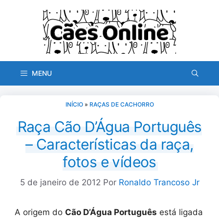
Pular
para
o
conteúdo
MENU
INÍCIO
»
RAÇAS DE CACHORRO
Raça Cão D’Água Português
– Características da raça,
fotos e vídeos
5 de janeiro de 2012
Por
Ronaldo Trancoso Jr
A origem do
Cão D’Água Português
está ligada