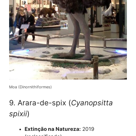
Moa (Dinornithiformes)
9. Arara-de-spix (
Cyanopsitta
spixii
)
Extinção na Natureza:
2019