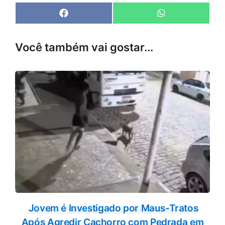
Share
Share
F
W
on
on
a
h
c
a
e
t
Você também vai gostar...
b
s
o
A
o
p
k
p
Jovem é Investigado por Maus-Tratos
Após Agredir Cachorro com Pedrada em