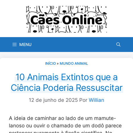
Pular
para
o
conteúdo
MENU
INÍCIO
»
MUNDO ANIMAL
10 Animais Extintos que a
Ciência Poderia Ressuscitar
12 de junho de 2025
Por
Willian
A ideia de caminhar ao lado de um mamute-
lanoso ou ouvir o chamado de um dodô parece
pertencer puramente à ficção científica. No