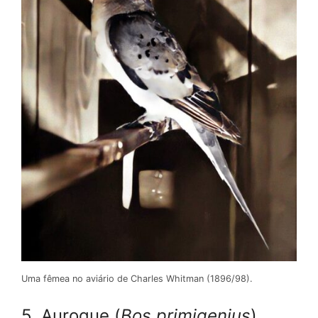
Uma fêmea no aviário de Charles Whitman (1896/98).
5. Auroque (
Bos primigenius
)