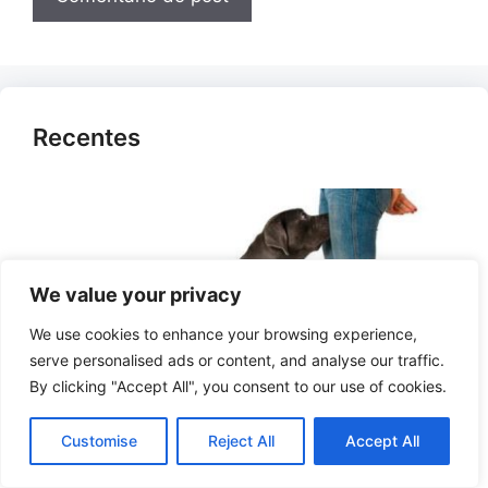
Recentes
We value your privacy
We use cookies to enhance your browsing experience,
serve personalised ads or content, and analyse our traffic.
By clicking "Accept All", you consent to our use of cookies.
Por que os cachorros cheiram as partes
Customise
Reject All
Accept All
íntimas das pessoas?