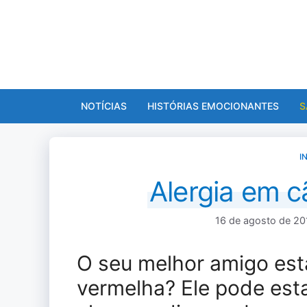
Pular
para
o
conteúdo
NOTÍCIAS
HISTÓRIAS EMOCIONANTES
S
I
Alergia em c
16 de agosto de 20
O seu melhor amigo est
vermelha? Ele pode esta