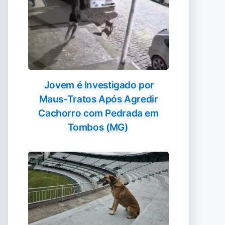
Jovem é Investigado por
Maus-Tratos Após Agredir
Cachorro com Pedrada em
Tombos (MG)