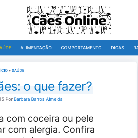
AÚDE
ALIMENTAÇÃO
COMPORTAMENTO
DICAS
R
NÍCIO
»
SAÚDE
ães: o que fazer?
15
Por
Barbara Barros Almeida
a com coceira ou pele
r com alergia. Confira