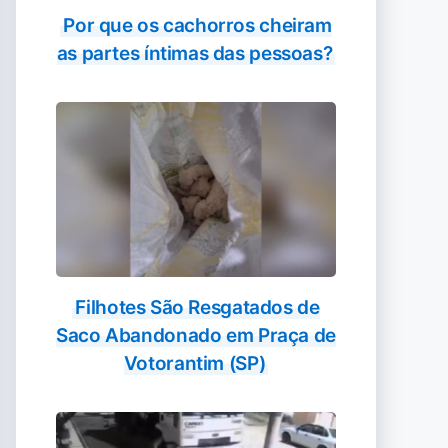
Por que os cachorros cheiram
as partes íntimas das pessoas?
Filhotes São Resgatados de
Saco Abandonado em Praça de
Votorantim (SP)