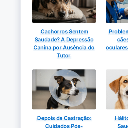
Cachorros Sentem
Proble
Saudade? A Depressão
cãe
Canina por Ausência do
oculare
Tutor
Depois da Castração:
Hálit
Cuidados Pós-
Sau