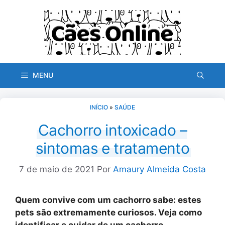
Pular
para
o
conteúdo
MENU
INÍCIO
»
SAÚDE
Cachorro intoxicado –
sintomas e tratamento
7 de maio de 2021
Por
Amaury Almeida Costa
Quem convive com um cachorro sabe: estes
pets são extremamente curiosos. Veja como
identificar e cuidar de um cachorro