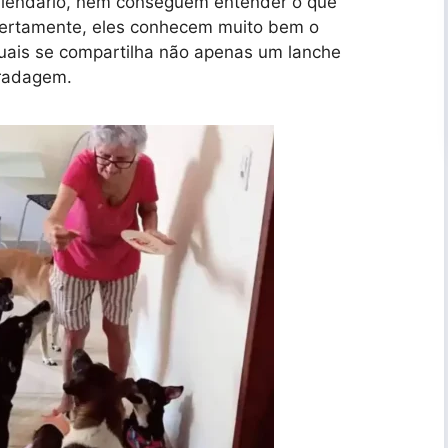
alendário, nem conseguem entender o que
 certamente, eles conhecem muito bem o
 quais se compartilha não apenas um lanche
radagem.