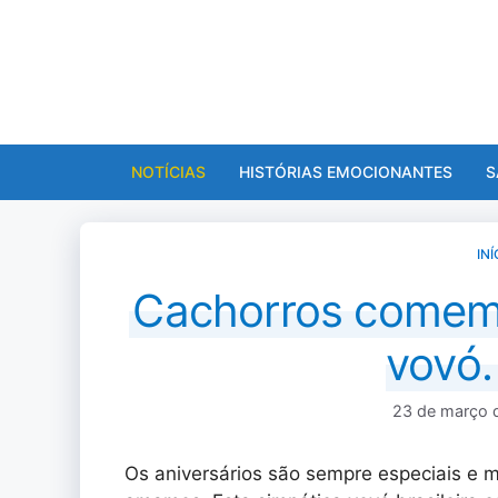
Pular
para
o
conteúdo
NOTÍCIAS
HISTÓRIAS EMOCIONANTES
S
INÍ
Cachorros comemo
vovó.
23 de março 
Os aniversários são sempre especiais 