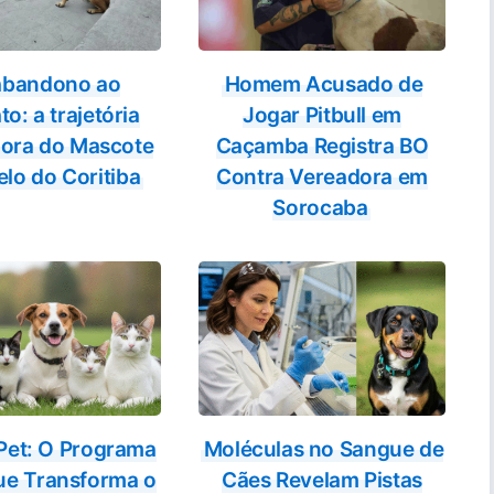
abandono ao
Homem Acusado de
to: a trajetória
Jogar Pitbull em
dora do Mascote
Caçamba Registra BO
lo do Coritiba
Contra Vereadora em
Sorocaba
 Pet: O Programa
Moléculas no Sangue de
ue Transforma o
Cães Revelam Pistas