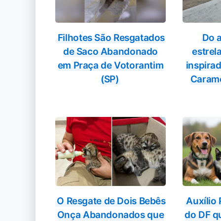
Filhotes São Resgatados
Do 
de Saco Abandonado
estrela
em Praça de Votorantim
inspira
(SP)
Carame
O Resgate de Dois Bebês
Auxílio
Onça Abandonados que
do DF q