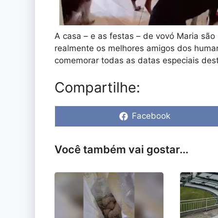
A casa – e as festas – de vovó Maria sã
realmente os melhores amigos dos humano
comemorar todas as datas especiais dest
Compartilhe:
Share
Facebook
on
Você também vai gostar...