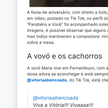
A festa de aniversário, com direito a bol
em vídeo, postado no Tik Tok, no perfil d
“Parabéns a Você” foi acompanhado sole
imagens, é possível observar que alguns d
mas todos mantiveram a compostura: ni
sobre a mesa.
A vovó e os cachorros
A vovó Maria vive em Pernambuco, com a f
idosa adora se aconchegar e está sempre 
@vitoriaabencoada
, do Tik Tok, está ch
@vitoriaabencoada
Viva a Vitória!!! Vivaaaa!!!