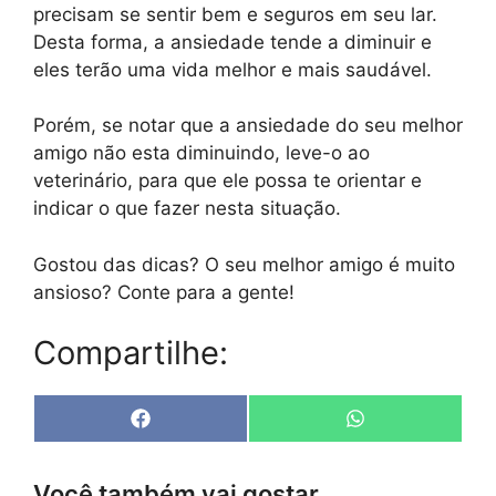
precisam se sentir bem e seguros em seu lar.
Desta forma, a ansiedade tende a diminuir e
eles terão uma vida melhor e mais saudável.
Porém, se notar que a ansiedade do seu melhor
amigo não esta diminuindo, leve-o ao
veterinário, para que ele possa te orientar e
indicar o que fazer nesta situação.
Gostou das dicas? O seu melhor amigo é muito
ansioso? Conte para a gente!
Compartilhe:
Share
Share
F
W
on
on
a
h
c
a
e
t
Você também vai gostar...