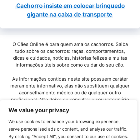
Cachorro insiste em colocar brinquedo
gigante na caixa de transporte
O Cães Online é para quem ama os cachorros. Saiba
tudo sobre os cachorros: raças, comportamentos,
dicas e cuidados, notícias, histórias felizes e muitas
informações úteis sobre como cuidar do seu cão.
As Informações contidas neste site possuem caráter
meramente informativo, elas não substituem qualquer
aconselhamento médico ou de qualquer outro
profissional. Não deixe de consultar o seu veterinário
de confiança.
We value your privacy
Copyright© 2010 / 2026 · Cães Online - Todos os
We use cookies to enhance your browsing experience,
direitos reservados.
serve personalised ads or content, and analyse our traffic.
By clicking "Accept All", you consent to our use of cookies.