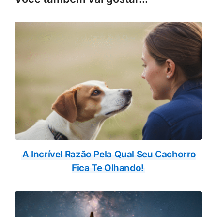
b
s
o
A
o
p
k
p
A Incrível Razão Pela Qual Seu Cachorro
Fica Te Olhando!