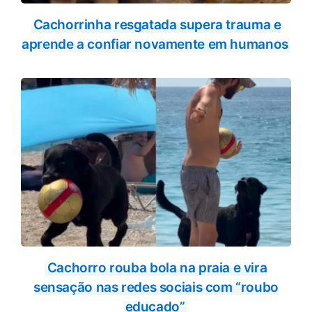
Cachorrinha resgatada supera trauma e
aprende a confiar novamente em humanos
Cachorro rouba bola na praia e vira
sensação nas redes sociais com “roubo
educado”