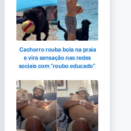
Cachorro rouba bola na praia
e vira sensação nas redes
sociais com “roubo educado”