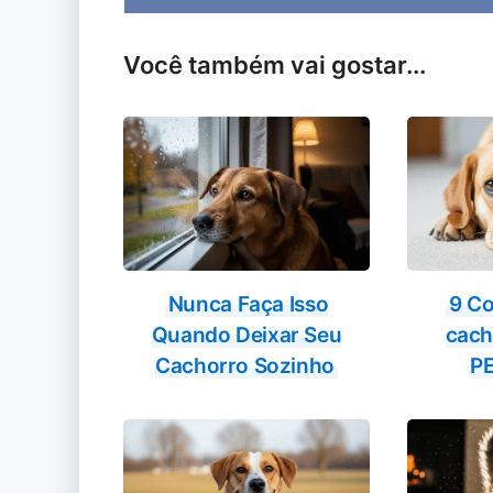
on
Você também vai gostar...
Nunca Faça Isso
9 Co
Quando Deixar Seu
cac
Cachorro Sozinho
P