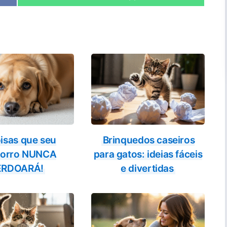
on
isas que seu
Brinquedos caseiros
horro NUNCA
para gatos: ideias fáceis
ERDOARÁ!
e divertidas