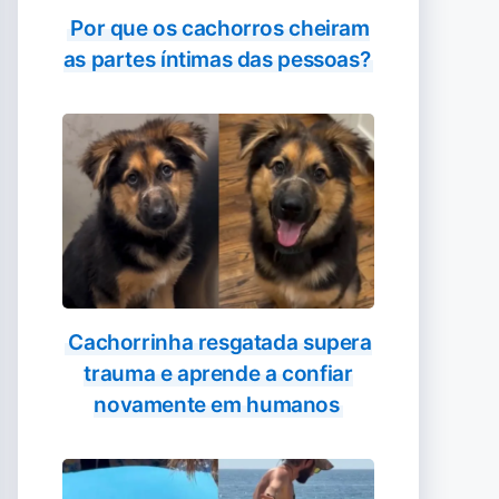
Por que os cachorros cheiram
as partes íntimas das pessoas?
Cachorrinha resgatada supera
trauma e aprende a confiar
novamente em humanos