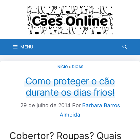
Pular
para
o
conteúdo
MENU
INÍCIO
»
DICAS
Como proteger o cão
durante os dias frios!
29 de julho de 2014
Por
Barbara Barros
Almeida
Cobertor? Roupas? Quais