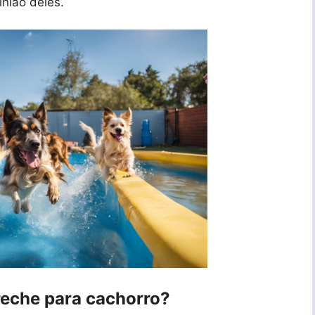
inião deles.
reche para cachorro?