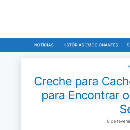
Pular
para
o
conteúdo
NOTÍCIAS
HISTÓRIAS EMOCIONANTES
S
I
Creche para Cach
para Encontrar o
S
8 de fevere