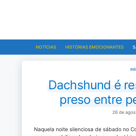
Pular
para
o
conteúdo
NOTÍCIAS
HISTÓRIAS EMOCIONANTES
S
INÍ
Dachshund é re
preso entre p
26 de agos
Naquela noite silenciosa de sábado no C