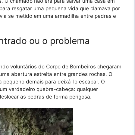
os. O chamado não era para salvar uma casa em
para resgatar uma pequena vida que clamava por
via se metido em uma armadilha entre pedras e
ntrado ou o problema
ndo voluntários do Corpo de Bombeiros chegaram
 uma abertura estreita entre grandes rochas. O
ra pequeno demais para deixá-lo escapar. O
m um verdadeiro quebra-cabeça: qualquer
deslocar as pedras de forma perigosa.