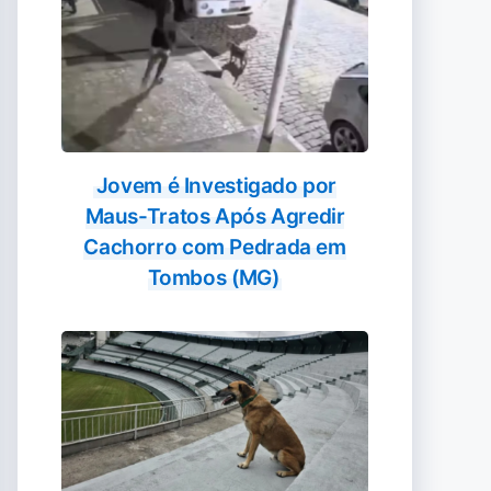
Jovem é Investigado por
Maus-Tratos Após Agredir
Cachorro com Pedrada em
Tombos (MG)