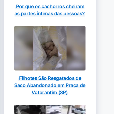
Por que os cachorros cheiram
as partes íntimas das pessoas?
Filhotes São Resgatados de
Saco Abandonado em Praça de
Votorantim (SP)