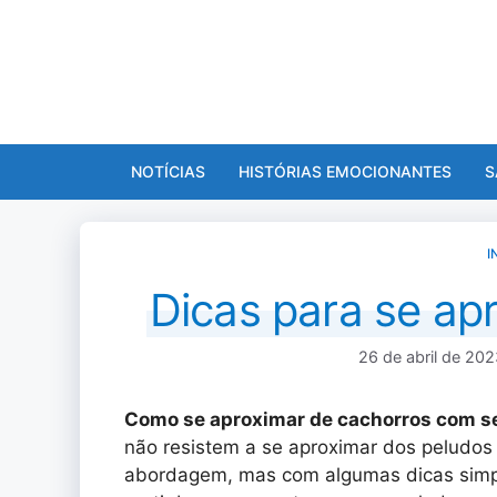
Pular
para
o
conteúdo
NOTÍCIAS
HISTÓRIAS EMOCIONANTES
S
I
Dicas para se ap
26 de abril de 20
Como se aproximar de cachorros com 
não resistem a se aproximar dos peludos
abordagem, mas com algumas dicas simple