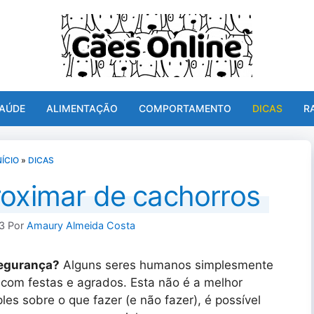
AÚDE
ALIMENTAÇÃO
COMPORTAMENTO
DICAS
R
NÍCIO
»
DICAS
roximar de cachorros
23
Por
Amaury Almeida Costa
segurança?
Alguns seres humanos simplesmente
 com festas e agrados. Esta não é a melhor
s sobre o que fazer (e não fazer), é possível