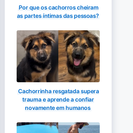
Por que os cachorros cheiram
as partes íntimas das pessoas?
Cachorrinha resgatada supera
trauma e aprende a confiar
novamente em humanos