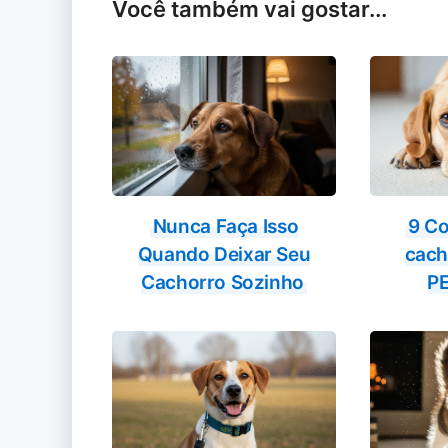
Você também vai gostar...
Nunca Faça Isso
9 Co
Quando Deixar Seu
cac
Cachorro Sozinho
P