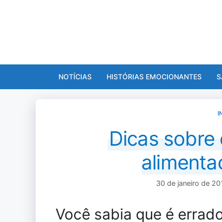
Pular
para
o
conteúdo
NOTÍCIAS
HISTÓRIAS EMOCIONANTES
S
I
Dicas sobre
alimenta
30 de janeiro de 20
Você sabia que é errado