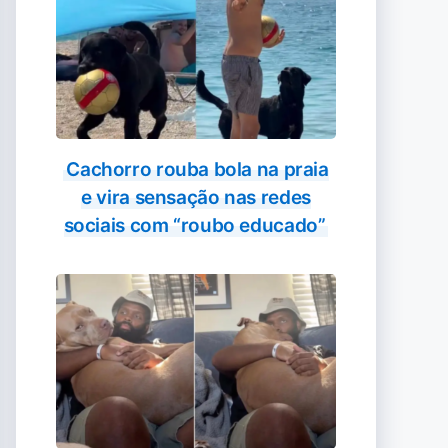
Cachorro rouba bola na praia
e vira sensação nas redes
sociais com “roubo educado”