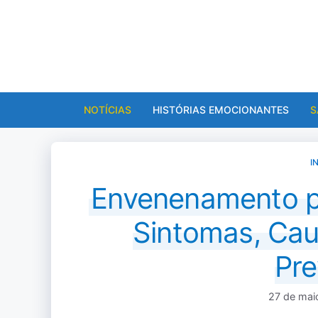
Pular
para
o
conteúdo
NOTÍCIAS
HISTÓRIAS EMOCIONANTES
S
I
Envenenamento 
Sintomas, Cau
Pr
27 de mai