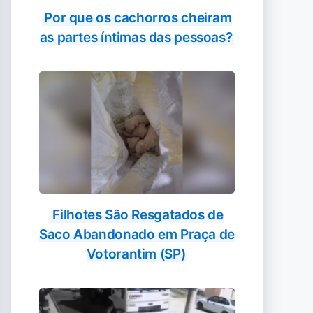
Por que os cachorros cheiram
as partes íntimas das pessoas?
Filhotes São Resgatados de
Saco Abandonado em Praça de
Votorantim (SP)