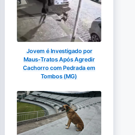
Jovem é Investigado por
Maus-Tratos Após Agredir
Cachorro com Pedrada em
Tombos (MG)